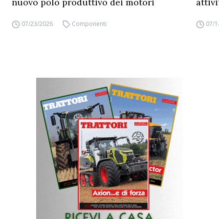
nuovo polo produttivo dei motori
attiv
07/23/2026
Componenti
07/1