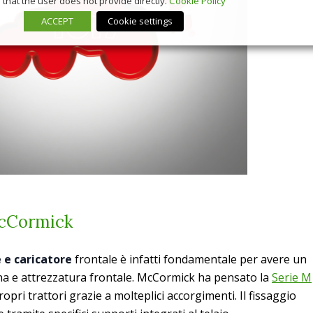
that the user does not provide directly.
Cookie Policy
ACCEPT
Cookie settings
McCormick
 e caricatore
frontale è infatti fondamentale per avere un
na e attrezzatura frontale. McCormick ha pensato la
Serie M
pri trattori grazie a molteplici accorgimenti. Il fissaggio