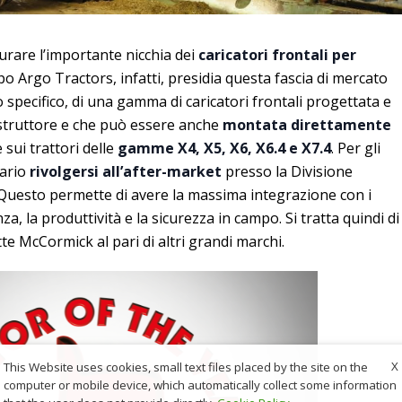
rare l’importante nicchia dei
caricatori frontali per
po Argo Tractors, infatti, presidia questa fascia di mercato
llo specifico, di una gamma di caricatori frontali progettata e
costruttore e che può essere anche
montata direttamente
e sui trattori delle
gamme X4, X5, X6, X6.4 e X7.4
. Per gli
sario
rivolgersi all’after-market
presso la Divisione
 Questo permette di avere la massima integrazione con i
za, la produttività e la sicurezza in campo. Si tratta quindi di
te McCormick al pari di altri grandi marchi.
X
This Website uses cookies, small text files placed by the site on the
computer or mobile device, which automatically collect some information