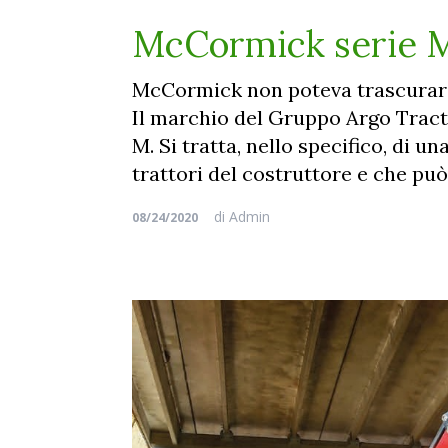
McCormick serie M,
McCormick non poteva trascurare l
Il marchio del Gruppo Argo Tractor
M. Si tratta, nello specifico, di u
trattori del costruttore e che pu
di
Admin
08/24/2020