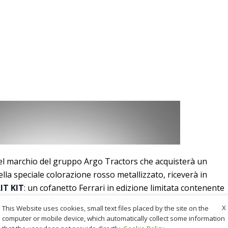
 del marchio del gruppo Argo Tractors che acquisterà un
la speciale colorazione rosso metallizzato, riceverà in
IT KIT
: un cofanetto Ferrari in edizione limitata contenente
um Blanc de Blancs, prodotto dalle Cantine Ferrari e
X
This Website uses cookies, small text files placed by the site on the
pirit. Oltre allo spumante Trento Doc, anche due calici e il
computer or mobile device, which automatically collect some information
rit.