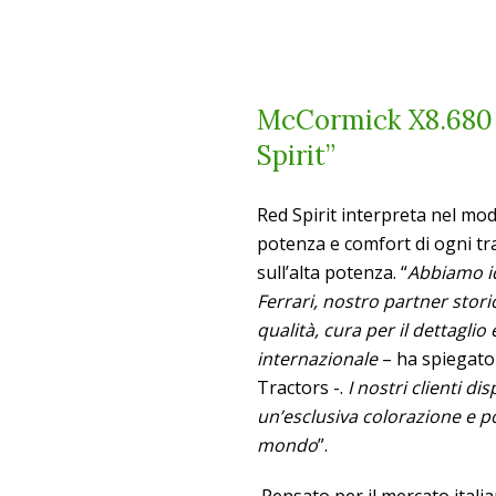
McCormick X8.680 V
Spirit”
Red Spirit interpreta nel mod
potenza e comfort di ogni tr
sull’alta potenza. “
Abbiamo id
Ferrari, nostro partner stor
qualità, cura per il dettaglio
internazionale
– ha spiegat
Tractors -.
I nostri clienti 
un’esclusiva colorazione e p
mondo
”.
Pensato per il mercato italian