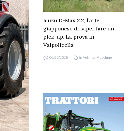
Isuzu D-Max 2.2, l’arte
giapponese di saper fare un
pick-up. La prova in
Valpolicella
06/26/2026
In Vetrina
,
Macchine