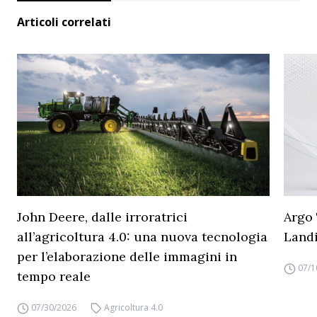
Articoli correlati
John Deere, dalle irroratrici
Argo 
all’agricoltura 4.0: una nuova tecnologia
Land
per l’elaborazione delle immagini in
07/1
tempo reale
07/30/2026
Agricoltura 4.0