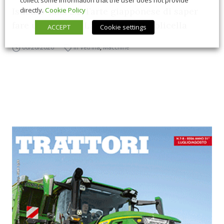
directly.
Cookie Policy
Isuzu D-Max 2.2, l’arte giapponese di saper
fare un pick-up. La prova in Valpolicella
ACCEPT
Cookie settings
06/26/2026
In Vetrina
,
Macchine