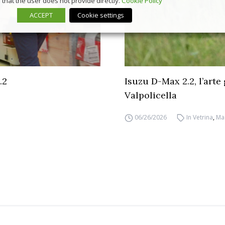
that the user does not provide directly.
Cookie Policy
ACCEPT
Cookie settings
.2
Isuzu D-Max 2.2, l’arte
Valpolicella
06/26/2026
In Vetrina
,
Ma