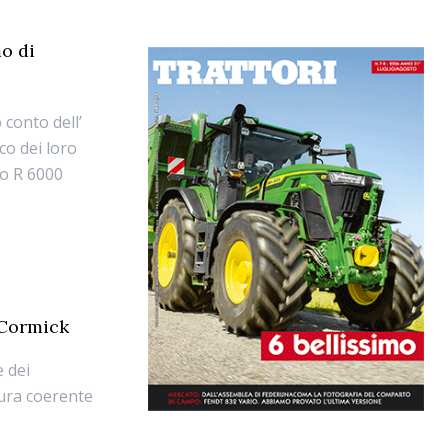
o di
 conto dell’
co dei loro
lo R 6000
cCormick
e dei
tura coerente