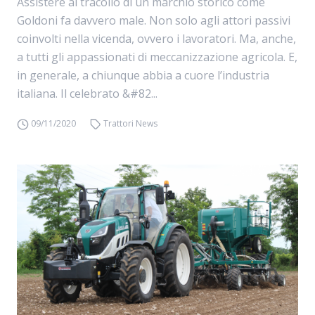
Assistere al tracollo di un marchio storico come
Goldoni fa davvero male. Non solo agli attori passivi
coinvolti nella vicenda, ovvero i lavoratori. Ma, anche,
a tutti gli appassionati di meccanizzazione agricola. E,
in generale, a chiunque abbia a cuore l’industria
italiana. Il celebrato &#82...
09/11/2020
Trattori News