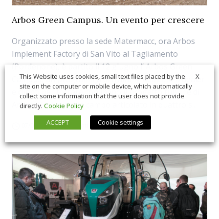
Arbos Green Campus. Un evento per crescere
Organizzato presso la sede Matermacc, ora Arbos
Implement Factory di San Vito al Tagliamento
(Pordenone), è partito il 12 giugno l’ Arbos Green
X
This Website uses cookies, small text files placed by the
Campus, un programma di training dedicato a dealer
site on the computer or mobile device, which automatically
e clienti per toccare con mano il progetto full line di
collect some information that the user does not provide
Arbos. Un evento in campo articolato in quattro s...
directly.
Cookie Policy
ACCEPT
Cookie settings
07/05/2018
Eventi