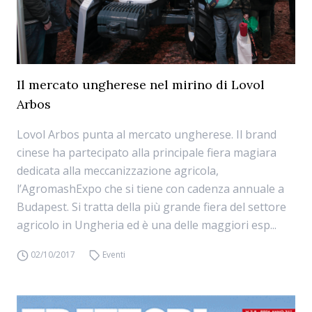
Il mercato ungherese nel mirino di Lovol
Arbos
Lovol Arbos punta al mercato ungherese. Il brand
cinese ha partecipato alla principale fiera magiara
dedicata alla meccanizzazione agricola,
l’AgromashExpo che si tiene con cadenza annuale a
Budapest. Si tratta della più grande fiera del settore
agricolo in Ungheria ed è una delle maggiori esp...
02/10/2017
Eventi