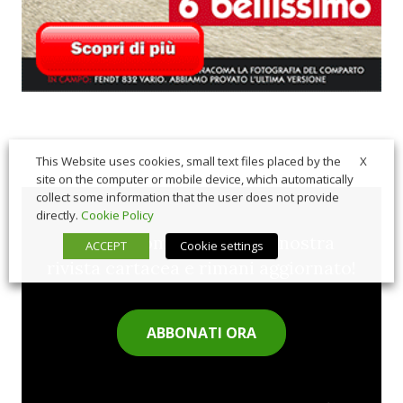
X
This Website uses cookies, small text files placed by the
site on the computer or mobile device, which automatically
collect some information that the user does not provide
directly.
Cookie Policy
Sfoglia comodamente la nostra
ACCEPT
Cookie settings
rivista cartacea e rimani aggiornato!
ABBONATI ORA