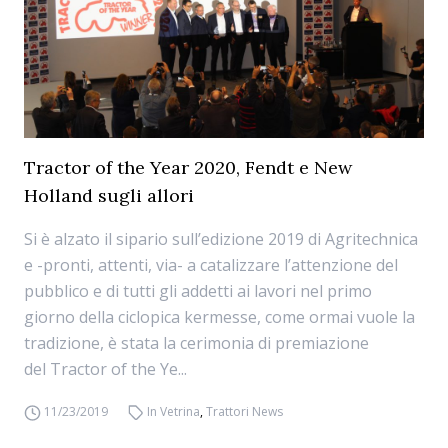
Tractor of the Year 2020, Fendt e New
Holland sugli allori
Si è alzato il sipario sull’edizione 2019 di Agritechnica
e -pronti, attenti, via- a catalizzare l’attenzione del
pubblico e di tutti gli addetti ai lavori nel primo
giorno della ciclopica kermesse, come ormai vuole la
tradizione, è stata la cerimonia di premiazione
del Tractor of the Ye...
11/23/2019
In Vetrina
,
Trattori News