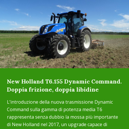
New Holland T6.155 Dynamic Command.
Doppia frizione, doppia libidine
L’introduzione della nuova trasmissione Dynamic
Command sulla gamma di potenza media T6
rappresenta senza dubbio la mossa più importante
di New Holland nel 2017, un upgrade capace di