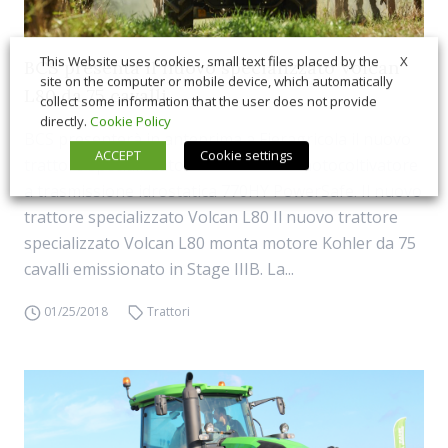
X
This Website uses cookies, small text files placed by the
BCS presenta il nuovo specializzato Volcan
site on the computer or mobile device, which automatically
L80 da 75 cavalli
collect some information that the user does not provide
directly.
Cookie Policy
BCS presenterà in anteprima a Fieragricola il nuovo
ACCEPT
Cookie settings
trattore specializzato Volcan L80 e il motocoltivatore
a trasmissione idrostatica 770HY PowerSafe. Il nuovo
trattore specializzato Volcan L80 Il nuovo trattore
specializzato Volcan L80 monta motore Kohler da 75
cavalli emissionato in Stage IIIB. La...
01/25/2018
Trattori