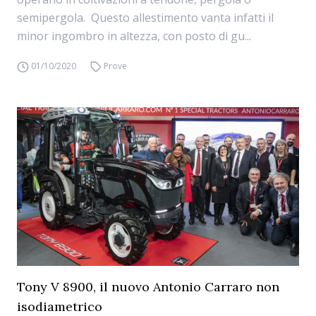
semipergola. Questo allestimento vanta infatti il
minor ingombro in altezza, con posto di gu...
01/10/2020
Prove
Tony V 8900, il nuovo Antonio Carraro non
isodiametrico