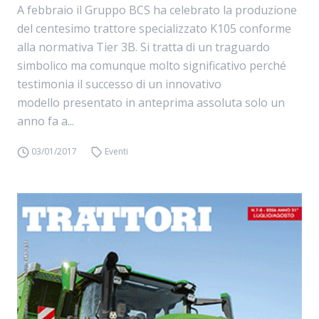
A febbraio il Gruppo BCS ha celebrato la produzione
del centesimo trattore specializzato K105 conforme
alla normativa Tier 3B. Si tratta di un traguardo
simbolico ma comunque molto significativo perché
testimonia il successo di un innovativo
modello presentato in anteprima assoluta solo un
anno fa a...
03/01/2017
Eventi