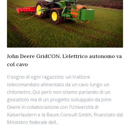
John Deere GridCON. L’elettrico autonomo va
col cavo
Il sogno di ogni ragazzino: un trattore
telecomandato alimentato da un cavo lungo un
chilometro. Qui però non stiamo parlando di un
giocattolo ma di un progetto sviluppato da John
Deere in collaborazione con l’Università di
Kaiserlautern e la Baum Consult Gmbh, finanziato dal
Ministero federale dell...