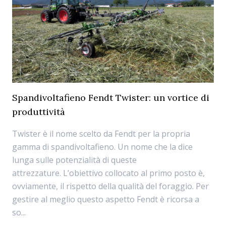
Spandivoltafieno Fendt Twister: un vortice di
produttività
Twister è il nome scelto da Fendt per la propria
gamma di spandivoltafieno. Un nome che la dice
lunga sulle potenzialità di queste
attrezzature. L’obiettivo collocato al primo posto è,
ovviamente, il rispetto della qualità del foraggio. Per
gestire al meglio questo aspetto Fendt è ricorsa a
so...