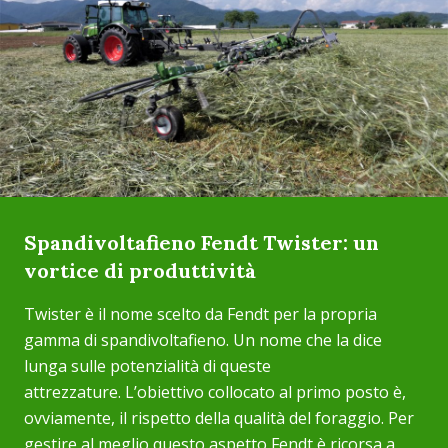
Spandivoltafieno Fendt Twister: un
vortice di produttività
Twister è il nome scelto da Fendt per la propria
gamma di spandivoltafieno. Un nome che la dice
lunga sulle potenzialità di queste
attrezzature. L’obiettivo collocato al primo posto è,
ovviamente, il rispetto della qualità del foraggio. Per
gestire al meglio questo aspetto Fendt è ricorsa a