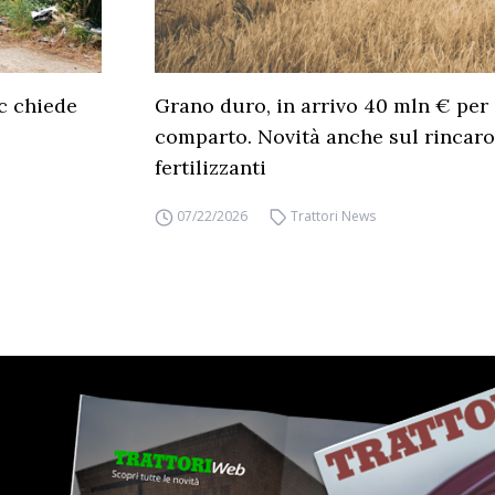
c chiede
Grano duro, in arrivo 40 mln € per 
comparto. Novità anche sul rincaro
fertilizzanti
07/22/2026
Trattori News