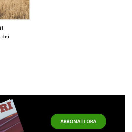
il
 dei
ABBONATI ORA