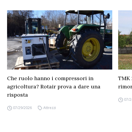
Che ruolo hanno i compressori in
TMK 2
agricoltura? Rotair prova a dare una
rimor
risposta
07/2
07/29/2026
Attrezzi