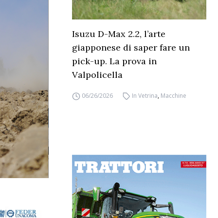
Isuzu D-Max 2.2, l’arte
giapponese di saper fare un
pick-up. La prova in
Valpolicella
06/26/2026
In Vetrina
,
Macchine