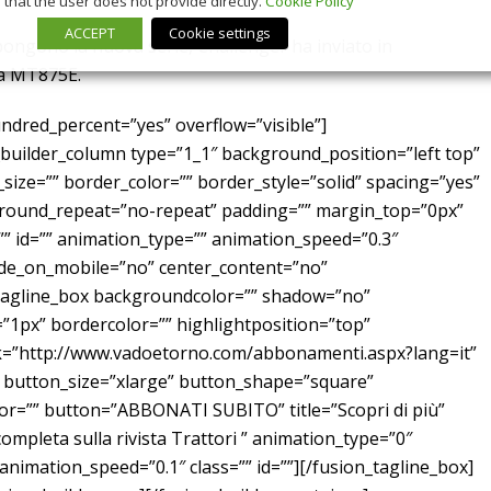
that the user does not provide directly.
Cookie Policy
ACCEPT
Cookie settings
ongono la nuova serie, Challenger ha inviato in
ma MT875E.
ndred_percent=”yes” overflow=”visible”]
_builder_column type=”1_1″ background_position=”left top”
ize=”” border_color=”” border_style=”solid” spacing=”yes”
ound_repeat=”no-repeat” padding=”” margin_top=”0px”
” id=”” animation_type=”” animation_speed=”0.3″
hide_on_mobile=”no” center_content=”no”
tagline_box backgroundcolor=”” shadow=”no”
”1px” bordercolor=”” highlightposition=”top”
nk=”http://www.vadoetorno.com/abbonamenti.aspx?lang=it”
” button_size=”xlarge” button_shape=”square”
lor=”” button=”ABBONATI SUBITO” title=”Scopri di più”
ompleta sulla rivista Trattori ” animation_type=”0″
nimation_speed=”0.1″ class=”” id=””][/fusion_tagline_box]