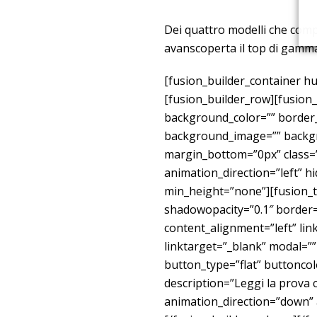
Dei quattro modelli che comp
avanscoperta il top di gam
[fusion_builder_container hu
[fusion_builder_row][fusion
background_color=”” border_s
background_image=”” backgr
margin_bottom=”0px” class=”
animation_direction=”left” 
min_height=”none”][fusion_
shadowopacity=”0.1″ border=
content_alignment=”left” li
linktarget=”_blank” modal=”
button_type=”flat” buttonco
description=”Leggi la prova c
animation_direction=”down” a