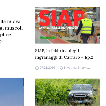
ella nuova
dai muscoli
plice
o
SIAP, la fabbrica degli
ingranaggi di Carraro – Ep.2
07/21/2026
In Vetrina
,
Interviste