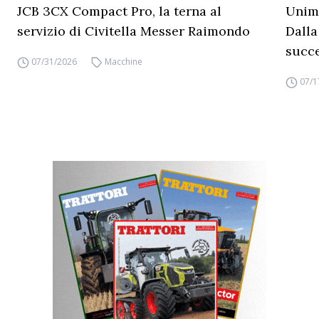
JCB 3CX Compact Pro, la terna al
Unimo
servizio di Civitella Messer Raimondo
Dalla
succ
07/31/2026
Macchine
07/1