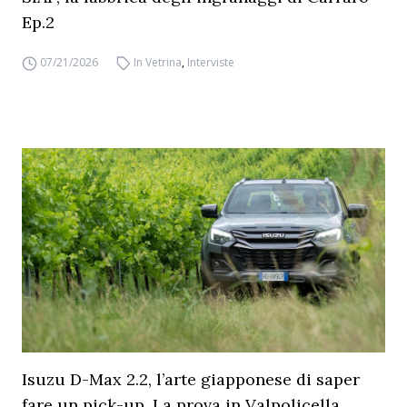
Ep.2
07/21/2026
In Vetrina
,
Interviste
Isuzu D-Max 2.2, l’arte giapponese di saper
fare un pick-up. La prova in Valpolicella