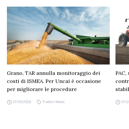
Grano, TAR annulla monitoraggio dei
PAC, 
costi di ISMEA. Per Uncai è occasione
contr
per migliorare le procedure
stabi
07/30/2026
Trattori News
07/2