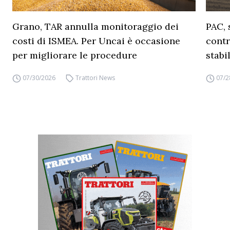
Grano, TAR annulla monitoraggio dei
PAC, 
costi di ISMEA. Per Uncai è occasione
contr
per migliorare le procedure
stabi
07/30/2026
Trattori News
07/2