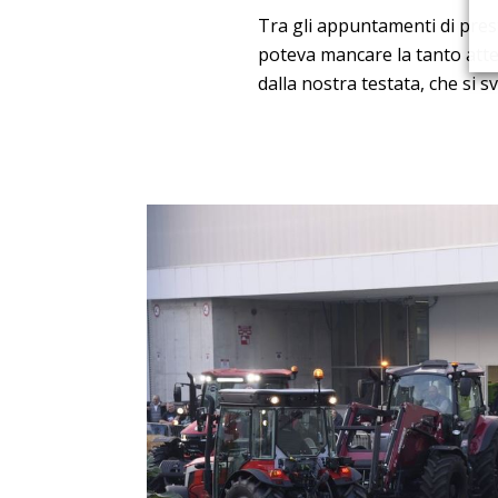
Tra gli appuntamenti di pres
poteva mancare la tanto att
dalla nostra testata, che si s