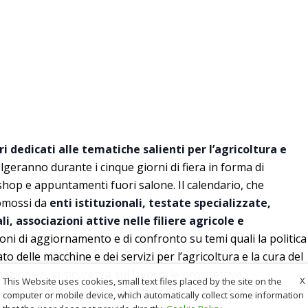
ri dedicati alle tematiche salienti per l’agricoltura e
lgeranno durante i cinque giorni di fiera in forma di
hop e appuntamenti fuori salone. Il calendario, che
omossi da
enti istituzionali, testate specializzate,
i, associazioni attive nelle filiere agricole e
ioni di aggiornamento e di confronto su temi quali la politica
to delle macchine e dei servizi per l’agricoltura e la cura del
azionale, la sicurezza sul lavoro, le prospettive
X
This Website uses cookies, small text files placed by the site on the
e nuove frontiere tecnologiche.
computer or mobile device, which automatically collect some information