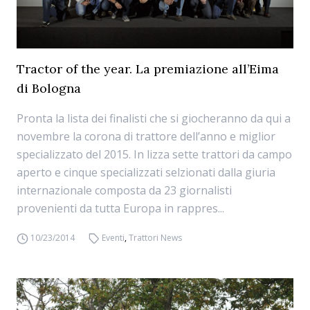
Tractor of the year. La premiazione all’Eima
di Bologna
Pronta la lista dei finalisti che si giocheranno da qui a
novembre la corona di trattore dell’anno e miglior
specializzato del 2015. In lizza sette trattori da campo
aperto e cinque specializzati selzionati dalla giuria
internazionale composta da 23 giornalisti
provenienti da tutta Europa in rappres...
10/23/2014
Eventi
,
Trattori News