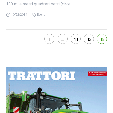
150 mila metri quadrati netti (circa...
10/22/2014
Eventi
1
…
44
45
46