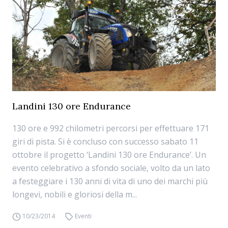
Landini 130 ore Endurance
130 ore e 992 chilometri percorsi per effettuare 171
giri di pista. Si è concluso con successo sabato 11
ottobre il progetto ‘Landini 130 ore Endurance’. Un
evento celebrativo a sfondo sociale, volto da un lato
a festeggiare i 130 anni di vita di uno dei marchi più
longevi, nobili e gloriosi della m...
10/23/2014
Eventi