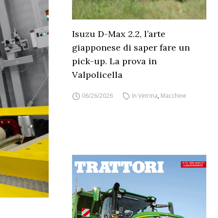
Isuzu D-Max 2.2, l’arte
giapponese di saper fare un
pick-up. La prova in
Valpolicella
06/26/2026
In Vetrina
,
Macchine