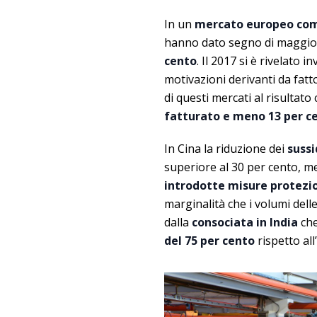
In un
mercato europeo com
hanno dato segno di maggior
cento
. Il 2017 si è rivelato 
motivazioni derivanti da fat
di questi mercati al risultat
fatturato e meno 13 per ce
In Cina la riduzione dei
sussi
superiore al 30 per cento, m
introdotte misure protezi
marginalità che i volumi dell
dalla
consociata in
India
che
del 75 per cento
rispetto al