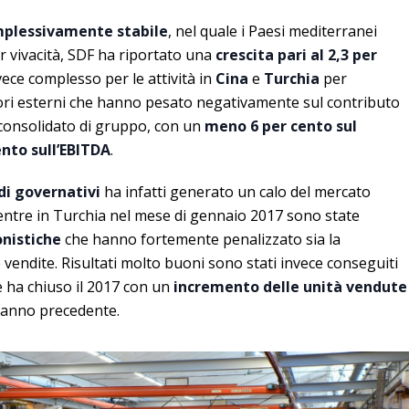
plessivamente stabile
, nel quale i Paesi mediterranei
 vivacità, SDF ha riportato una
crescita pari al 2,3 per
invece complesso per le attività in
Cina
e
Turchia
per
tori esterni che hanno pesato negativamente sul contributo
o consolidato di gruppo, con un
meno 6 per cento sul
nto sull’EBITDA
.
di governativi
ha infatti generato un calo del mercato
entre in Turchia nel mese di gennaio 2017 sono state
onistiche
che hanno fortemente penalizzato sia la
e vendite. Risultati molto buoni sono stati invece conseguiti
 ha chiuso il 2017 con un
incremento delle unità vendute
l’anno precedente.