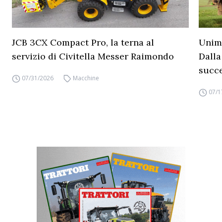
JCB 3CX Compact Pro, la terna al
Unimo
servizio di Civitella Messer Raimondo
Dalla
succ
07/31/2026
Macchine
07/1