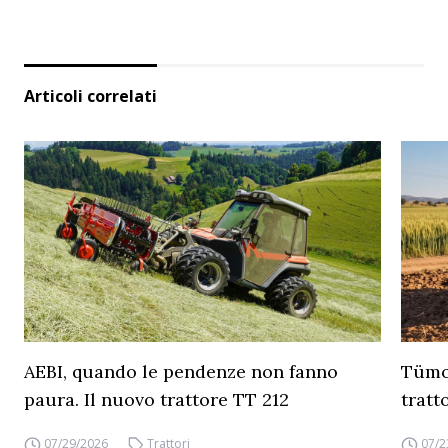
Articoli correlati
AEBI, quando le pendenze non fanno
Tümos
paura. Il nuovo trattore TT 212
tratt
07/29/2026
Trattori
07/2