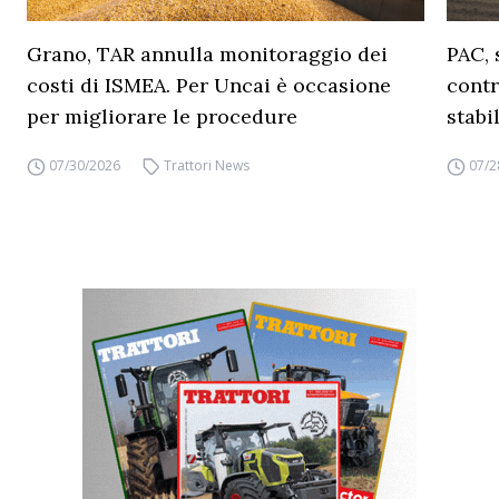
Grano, TAR annulla monitoraggio dei
PAC, 
costi di ISMEA. Per Uncai è occasione
contr
per migliorare le procedure
stabi
07/30/2026
Trattori News
07/2