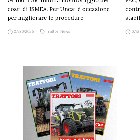
Grano, TAR annulla monitoraggio dei
PAC, 
costi di ISMEA. Per Uncai è occasione
contr
per migliorare le procedure
stabi
07/30/2026
Trattori News
07/2