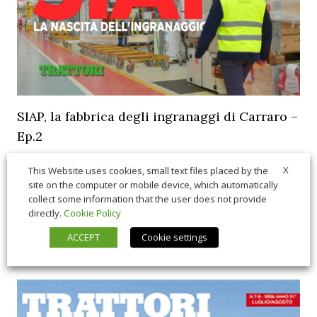
SIAP, la fabbrica degli ingranaggi di Carraro –
Ep.2
07/21/2026
In Vetrina
,
Interviste
X
This Website uses cookies, small text files placed by the
site on the computer or mobile device, which automatically
collect some information that the user does not provide
directly.
Cookie Policy
ACCEPT
Cookie settings