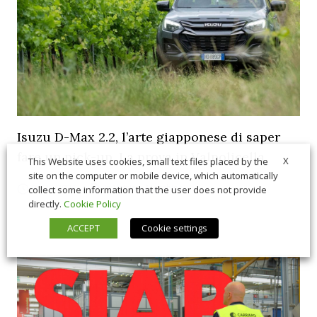
Isuzu D-Max 2.2, l’arte giapponese di saper
fare un pick-up. La prova in Valpolicella
X
This Website uses cookies, small text files placed by the
site on the computer or mobile device, which automatically
06/26/2026
In Vetrina
,
Macchine
collect some information that the user does not provide
directly.
Cookie Policy
ACCEPT
Cookie settings