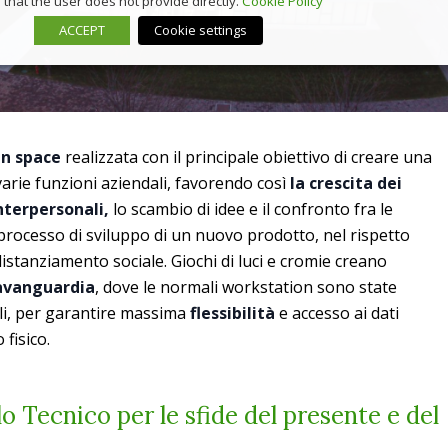
that the user does not provide directly.
Cookie Policy
ACCEPT
Cookie settings
n space
realizzata con il principale obiettivo di creare una
arie funzioni aziendali, favorendo così
la crescita dei
interpersonali,
lo scambio di idee e il confronto fra le
 processo di sviluppo di un nuovo prodotto, nel rispetto
distanziamento sociale. Giochi di luci e cromie creano
’avanguardia
, dove le normali workstation sono state
ali, per garantire massima
flessibilità
e accesso ai dati
fisico.
 Tecnico per le sfide del presente e del