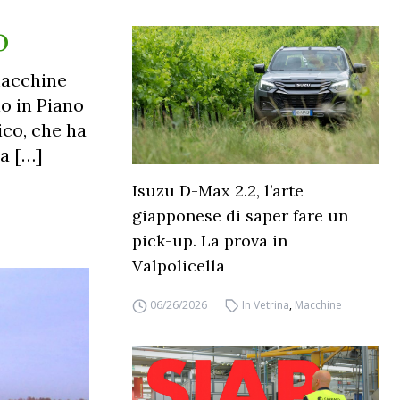
o
macchine
lo in Piano
ico, che ha
ta […]
Isuzu D-Max 2.2, l’arte
giapponese di saper fare un
pick-up. La prova in
Valpolicella
06/26/2026
In Vetrina
,
Macchine