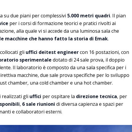
pa su due piani per complessivi
5.000 metri quadri
. Il pian
vice
per i corsi di formazione teorici e pratici rivolti ai
arazione, alla quale vi si accede da una luminosa sala che
lle macchine che hanno fatto la storia di Emak
.
ollocati gli
uffici dei
test engineer
con 16 postazioni, con
oratorio sperimentale
dotato di 24 sale prova, il doppio
dente. Il laboratorio è composto da una sala specifica per i
direttiva macchine, due sale prova specifiche per lo sviluppo
 dust chamber, una cold chamber e una hot chamber.
realizzati gli
uffici
per ospitare la
direzione tecnica
, per
sponibili
,
6 sale riunioni
di diversa capienza e spazi per
inanti e collaboratori esterni.