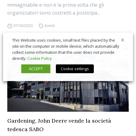
immaginabile e non è la prima volta che gli
organizzatori sono costretti a posticipa...
07/30/2020
Eventi
X
This Website uses cookies, small text files placed by the
site on the computer or mobile device, which automatically
collect some information that the user does not provide
directly.
Cookie Policy
ACCEPT
Cookie settings
Gardening, John Deere vende la società
tedesca SABO