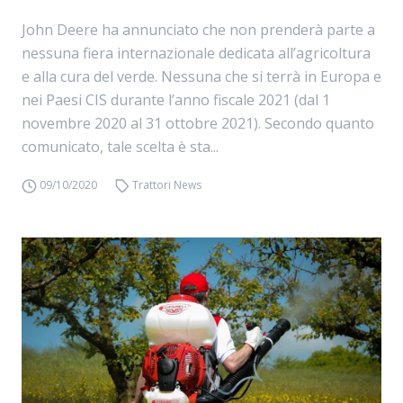
John Deere ha annunciato che non prenderà parte a
nessuna fiera internazionale dedicata all’agricoltura
e alla cura del verde. Nessuna che si terrà in Europa e
nei Paesi CIS durante l’anno fiscale 2021 (dal 1
novembre 2020 al 31 ottobre 2021). Secondo quanto
comunicato, tale scelta è sta...
09/10/2020
Trattori News