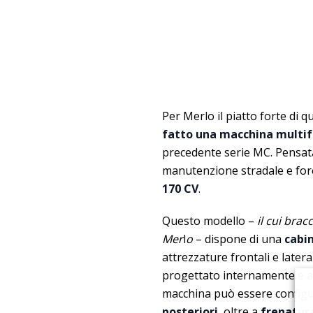
Per Merlo il piatto forte di q
fatto una macchina multi
precedente serie MC. Pensa
manutenzione stradale e for
170 CV
.
Questo modello –
il cui brac
Mer
l
o
– dispone di una
cabi
attrezzature frontali e laterali
progettato internamente e 
macchina può essere config
posteriori
, oltre a
frenatura