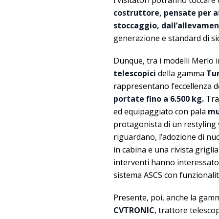
i visitatori potranno toccare
costruttore, pensate per af
stoccaggio, dall’allevame
generazione e standard di sic
Dunque, tra i modelli Merlo 
telescopici
della gamma
Tur
rappresentano l’eccellenza de
portate fino a 6.500 kg.
Tra
ed equipaggiato con pala
mul
protagonista di un restyling 
riguardano, l’adozione di nu
in cabina e una rivista grigli
interventi hanno interessato 
sistema ASCS con funzionalit
Presente, poi, anche la ga
CVTRONIC
, trattore telesco