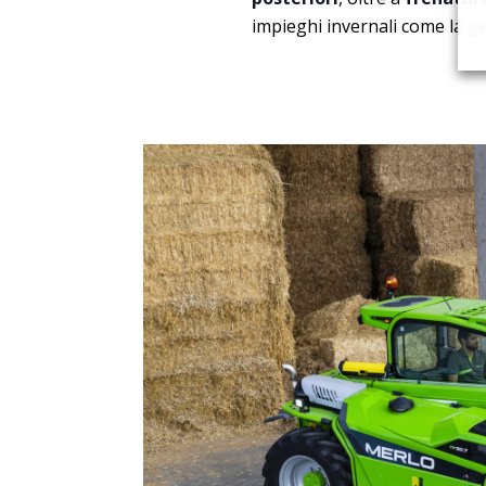
impieghi invernali come la ge