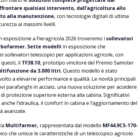
 con mano le
soluzioni complete progettate dal
frontare qualsiasi intervento, dall’agricoltura allo
nto alla manutenzione,
con tecnologie digitali di ultima
urezza ai massimi livelli.
in esposizione a Fieragricola 2026 troveremo i
sollevatori
bofarmer. Sette modelli
in esposizione che
i sollevatori telescopici per applicazioni agricole, con
 questi, il
TF38.10
, prototipo vincitore del Premio Samoter
tifunzione da 3.000 litri.
Questo modello è stato
volto a elevarne performance e qualità. Le novità principali
ovi parafanghi in acciaio, una nuova soluzione per accedere
a di protezione superiore esterna alla cabina. Significativi
anche l’idraulica, il comfort in cabina e l’aggiornamento del
à avanzate.
mma
Multifarmer,
rappresentata dal modello
MF44.9CS-170-
pico che unisce le caratteristiche di un telescopico agricolo