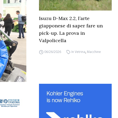
Isuzu D-Max 2.2, l’arte
giapponese di saper fare un
pick-up. La prova in
Valpolicella
06/26/2026
In Vetrina
,
Macchine