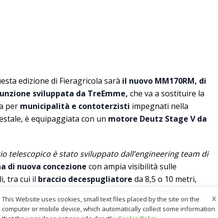
uesta edizione di Fieragricola sarà
il nuovo MM170RM, di
funzione sviluppata da TreEmme,
che va a sostituire la
ta per
municipalità e contoterzisti
impegnati nella
estale, è equipaggiata con un
motore Deutz Stage V da
cio telescopico è stato sviluppato dall’engineering team di
na di nuova concezione
con ampia visibilità sulle
, tra cui il
braccio decespugliatore
da 8,5 o 10 metri,
abbinato a una
trincia specifica per uso stradale
. La
X
This Website uses cookies, small text files placed by the site on the
urata con
sollevatori e prese di forza anteriori e
computer or mobile device, which automatically collect some information
 idraulica per rimorchio
, risultando versatile anche per