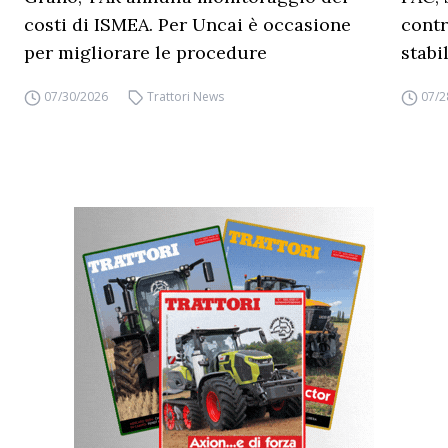
costi di ISMEA. Per Uncai è occasione
contr
per migliorare le procedure
stabi
07/30/2026
Trattori News
07/2