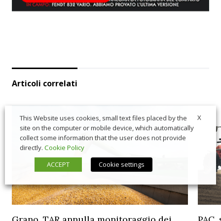
Articoli correlati
X
This Website uses cookies, small text files placed by the
site on the computer or mobile device, which automatically
collect some information that the user does not provide
directly.
Cookie Policy
ACCEPT
Cookie settings
Grano, TAR annulla monitoraggio dei
PAC, 