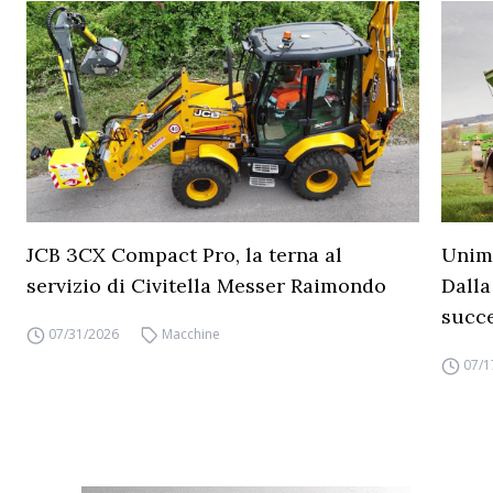
JCB 3CX Compact Pro, la terna al
Unimo
servizio di Civitella Messer Raimondo
Dalla
succ
07/31/2026
Macchine
07/1