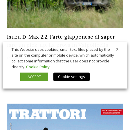
Isuzu D-Max 2.2, l’arte giapponese di saper
fare un pick-up. La prova in Valpolicella
X
This Website uses cookies, small text files placed by the
site on the computer or mobile device, which automatically
06/26/2026
In Vetrina
,
Macchine
collect some information that the user does not provide
directly.
Cookie Policy
ACCEPT
Cookie settings