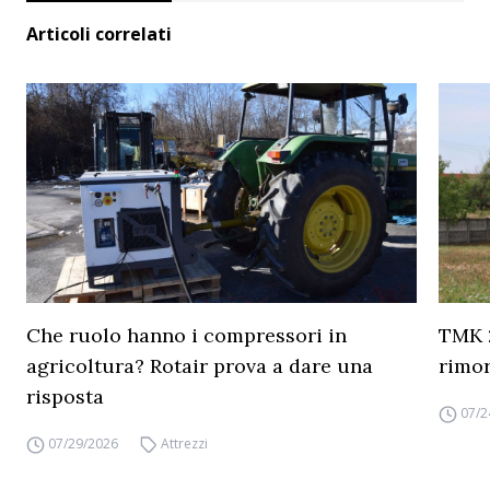
Articoli correlati
Che ruolo hanno i compressori in
TMK 2
agricoltura? Rotair prova a dare una
rimor
risposta
07/2
07/29/2026
Attrezzi