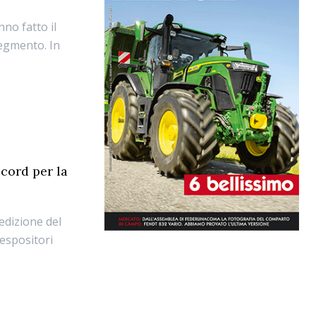
nno fatto il
segmento. In
ecord per la
'edizione del
 espositori