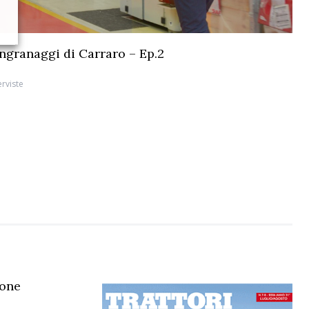
 ingranaggi di Carraro – Ep.2
erviste
lone