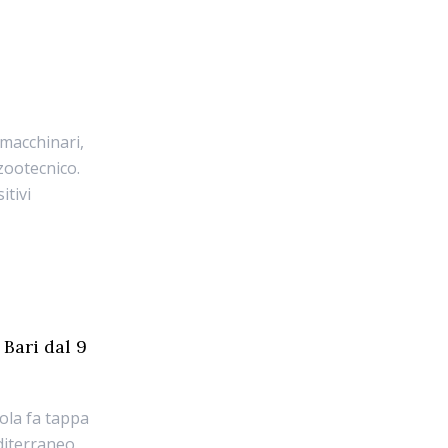
 macchinari,
 zootecnico.
itivi
 Bari dal 9
ola fa tappa
editerraneo