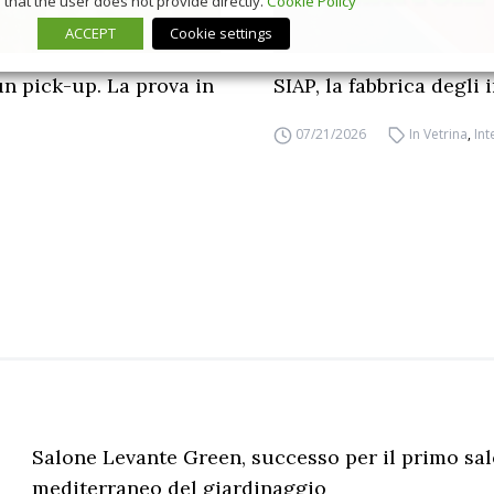
that the user does not provide directly.
Cookie Policy
ACCEPT
Cookie settings
un pick-up. La prova in
SIAP, la fabbrica degli
07/21/2026
In Vetrina
,
Int
Salone Levante Green, successo per il primo sa
mediterraneo del giardinaggio