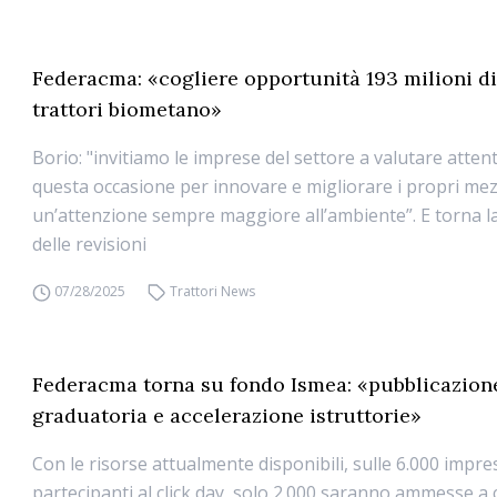
Federacma: «cogliere opportunità 193 milioni d
trattori biometano»
Borio: "invitiamo le imprese del settore a valutare atte
questa occasione per innovare e migliorare i propri mez
un’attenzione sempre maggiore all’ambiente”. E torna l
delle revisioni
07/28/2025
Trattori News
Federacma torna su fondo Ismea: «pubblicazion
graduatoria e accelerazione istruttorie»
Con le risorse attualmente disponibili, sulle 6.000 impre
partecipanti al click day, solo 2.000 saranno ammesse a 