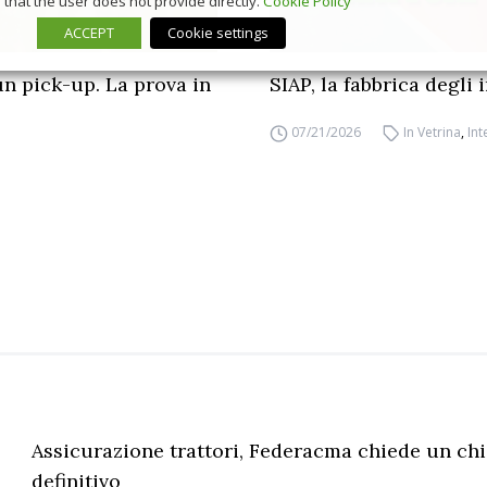
that the user does not provide directly.
Cookie Policy
ACCEPT
Cookie settings
un pick-up. La prova in
SIAP, la fabbrica degli
07/21/2026
In Vetrina
,
Int
Assicurazione trattori, Federacma chiede un ch
definitivo