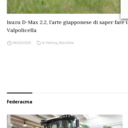
Isuzu D-Max 2.2, l’arte giapponese di saper fare 
Valpolicella
06/26/2026
In Vetrina
,
Macchine
Federacma