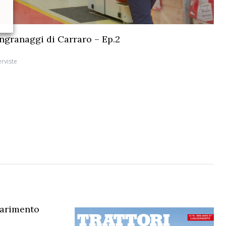
 ingranaggi di Carraro – Ep.2
erviste
iarimento