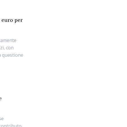
i euro per
ntamente
zi, con
a questione
e
se
contributo.