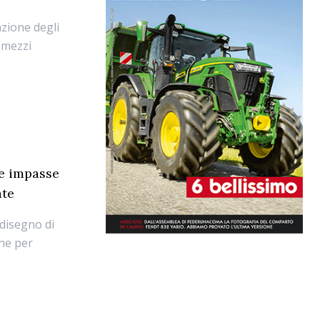
zione degli
 mezzi
re impasse
ate
disegno di
che per