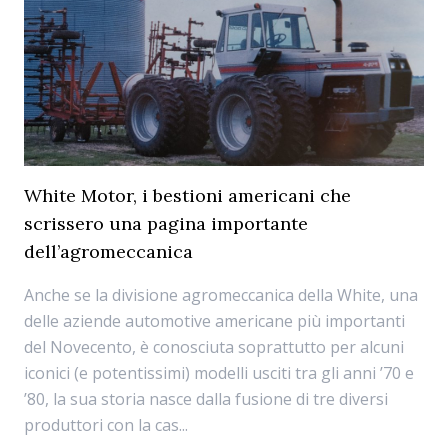
White Motor, i bestioni americani che
scrissero una pagina importante
dell’agromeccanica
Anche se la divisione agromeccanica della White, una
delle aziende automotive americane più importanti
del Novecento, è conosciuta soprattutto per alcuni
iconici (e potentissimi) modelli usciti tra gli anni ’70 e
’80, la sua storia nasce dalla fusione di tre diversi
produttori con la cas...