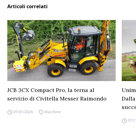
Articoli correlati
JCB 3CX Compact Pro, la terna al
Unimo
servizio di Civitella Messer Raimondo
Dalla
succ
07/31/2026
Macchine
07/1