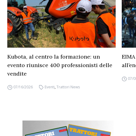
Kubota, al centro la formazione: un
EIMA 
evento riunisce 400 professionisti delle
all’e
vendite
07/0
07/16/2026
Eventi
,
Trattori News