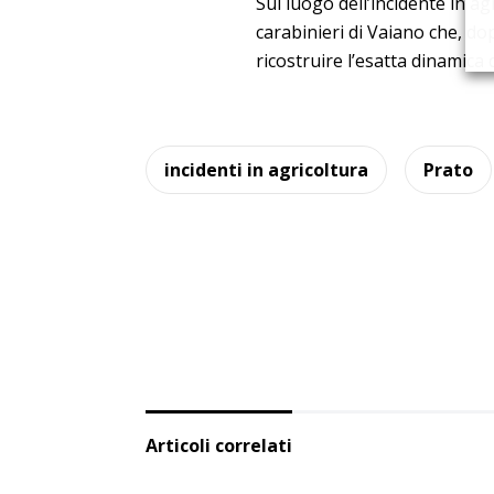
Sul luogo dell’incidente in ag
carabinieri di Vaiano che, dop
ricostruire l’esatta dinamica d
incidenti in agricoltura
Prato
Articoli correlati