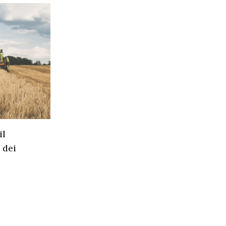
il
 dei