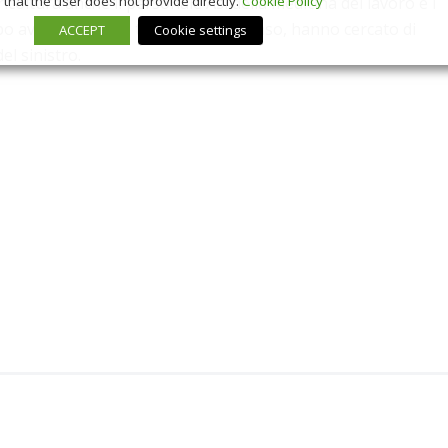
that the user does not provide directly.
Cookie Policy
ricoltura anche il personale Asl della medicina del lavoro e i
o aver effettuato tutti i rilievi del caso, hanno cercato di
ACCEPT
Cookie settings
el sinistro.