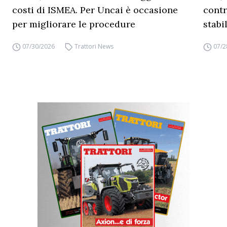
costi di ISMEA. Per Uncai è occasione
contr
per migliorare le procedure
stabi
07/30/2026
Trattori News
07/2