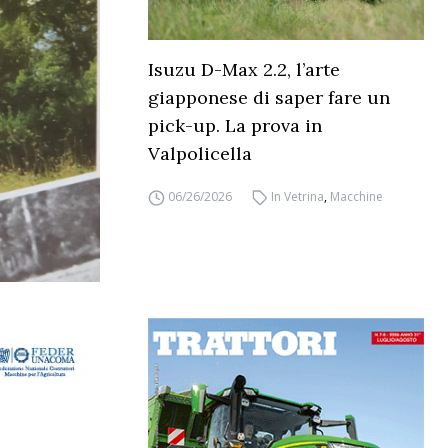
Isuzu D-Max 2.2, l’arte
giapponese di saper fare un
pick-up. La prova in
Valpolicella
06/26/2026
In Vetrina
,
Macchine