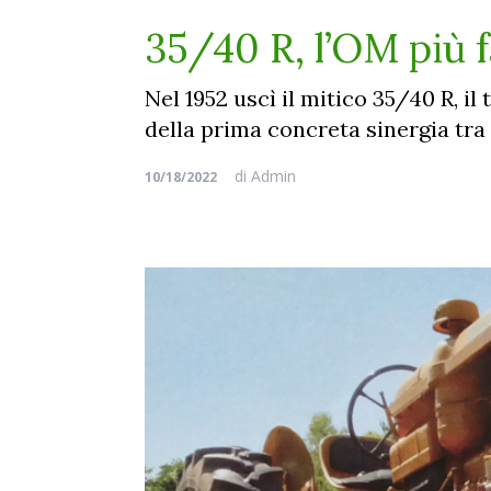
35/40 R, l’OM più f
Nel 1952 uscì il mitico 35/40 R, il 
della prima concreta sinergia tra
di
Admin
10/18/2022