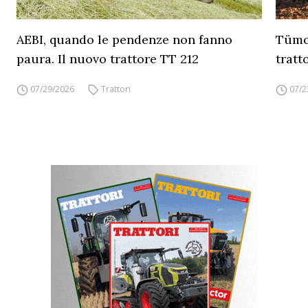
AEBI, quando le pendenze non fanno
Tümos
paura. Il nuovo trattore TT 212
tratt
07/29/2026
Trattori
07/2