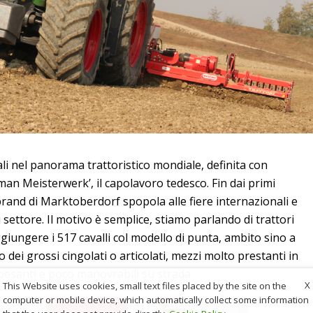
 nel panorama trattoristico mondiale, definita con
an Meisterwerk’, il capolavoro tedesco. Fin dai primi
 brand di Marktoberdorf spopola alle fiere internazionali e
di settore. Il motivo è semplice, stiamo parlando di trattori
giungere i 517 cavalli col modello di punta, ambito sino a
dei grossi cingolati o articolati, mezzi molto prestanti in
i pesanti e poco manovrabili su strada.
X
This Website uses cookies, small text files placed by the site on the
computer or mobile device, which automatically collect some information