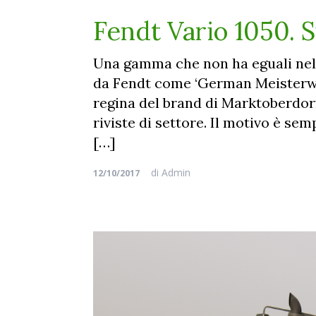
Fendt Vario 1050. 
Una gamma che non ha eguali nel 
da Fendt come ‘German Meisterwerk
regina del brand di Marktoberdorf 
riviste di settore. Il motivo è se
[…]
di
Admin
12/10/2017