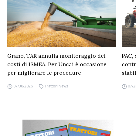
Grano, TAR annulla monitoraggio dei
PAC, 
costi di ISMEA. Per Uncai è occasione
contr
per migliorare le procedure
stabi
07/30/2026
Trattori News
07/2