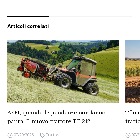
Articoli correlati
AEBI, quando le pendenze non fanno
Tümos
paura. Il nuovo trattore TT 212
tratt
07/29/2026
Trattori
07/2