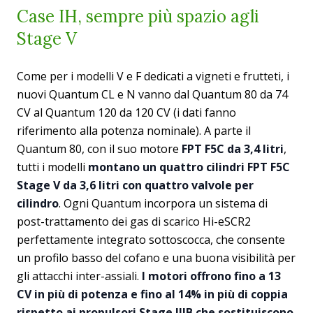
Case IH, sempre più spazio agli
Stage V
Come per i modelli V e F dedicati a vigneti e frutteti, i
nuovi Quantum CL e N vanno dal Quantum 80 da 74
CV al Quantum 120 da 120 CV (i dati fanno
riferimento alla potenza nominale). A parte il
Quantum 80, con il suo motore
FPT F5C da 3,4 litri
,
tutti i modelli
montano un quattro cilindri FPT F5C
Stage V da 3,6 litri con quattro valvole per
cilindro
. Ogni Quantum incorpora un sistema di
post-trattamento dei gas di scarico Hi-eSCR2
perfettamente integrato sottoscocca, che consente
un profilo basso del cofano e una buona visibilità per
gli attacchi inter-assiali.
I motori offrono fino a 13
CV in più di potenza e fino al 14% in più di coppia
rispetto ai propulsori Stage IIIB che sostituiscono
.