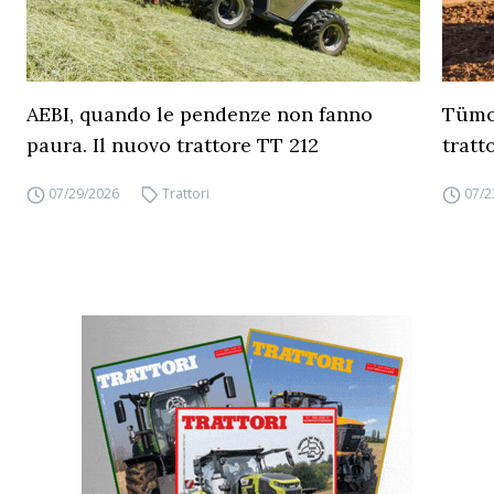
AEBI, quando le pendenze non fanno
Tümos
paura. Il nuovo trattore TT 212
tratt
07/29/2026
Trattori
07/2