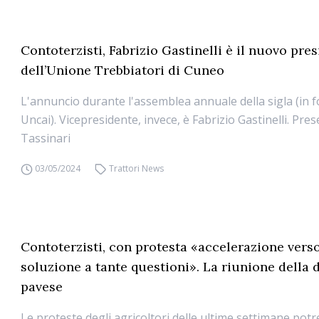
Contoterzisti, Fabrizio Gastinelli è il nuovo pre
dell’Unione Trebbiatori di Cuneo
L'annuncio durante l'assemblea annuale della sigla (in 
Uncai). Vicepresidente, invece, è Fabrizio Gastinelli. Pre
Tassinari
03/05/2024
Trattori News
Contoterzisti, con protesta «accelerazione vers
soluzione a tante questioni». La riunione della 
pavese
Le proteste degli agricoltori delle ultime settimane pot