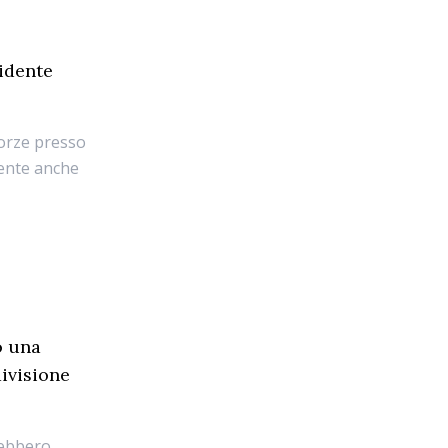
sidente
forze presso
sente anche
o una
divisione
rebbero