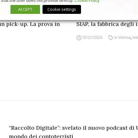
that the user does not provide directly.
Cookie Policy
ACCEPT
Cookie settings
un pick-up. La prova in
SIAP, la fabbrica degli
07/21/2026
In Vetrina
,
Int
“Raccolto Digitale”: svelato il nuovo podcast di 
mondo dei contoterzisti