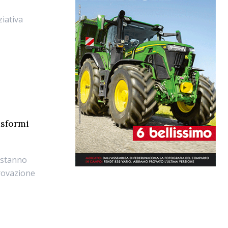
ziativa
asformi
i stanno
provazione