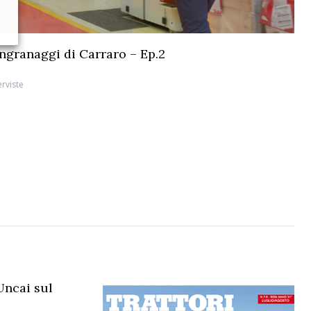
 ingranaggi di Carraro – Ep.2
erviste
Uncai sul