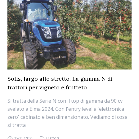
Solis, largo allo stretto. La gamma N di
trattori per vigneto e frutteto
Si tratta della Serie N con il top di gamma da 90 cv
svelato a Eima 2024. Con l'entry level a 'elettronica
zero' cabinato e ben dimensionato. Vediamo di cosa
si tratta
05/15/2025
Trattori