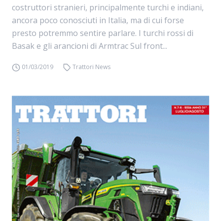
costruttori stranieri, principalmente turchi e indiani,
ancora poco conosciuti in Italia, ma di cui forse
presto potremmo sentire parlare. I turchi rossi di
Basak e gli arancioni di Armtrac Sul front...
01/03/2019
Trattori News