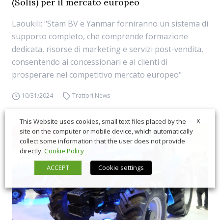
(Solis) per il mercato europeo
Laoukili: "Stam BV e Yanmar forniranno un sistema di
supporto completo, che comprende formazione
dedicata, risorse di marketing e servizi post-vendita,
consentendo ai concessionari e ai clienti di
prosperare nel competitivo mercato europeo"
10/31/2024
Trattori News
X
This Website uses cookies, small text files placed by the
site on the computer or mobile device, which automatically
collect some information that the user does not provide
directly.
Cookie Policy
ACCEPT
Cookie settings