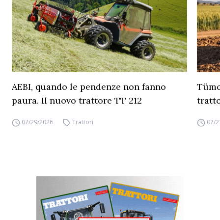
AEBI, quando le pendenze non fanno
Tümos
paura. Il nuovo trattore TT 212
tratt
07/29/2026
Trattori
07/2