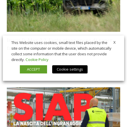
Isuzu D-Max 2.2, l’arte giapponese di saper
X
This Website uses cookies, small text files placed by the
fare un pick-up. La prova in Valpolicella
site on the computer or mobile device, which automatically
collect some information that the user does not provide
directly.
Cookie Policy
06/26/2026
In Vetrina
,
Macchine
ACCEPT
Cookie settings