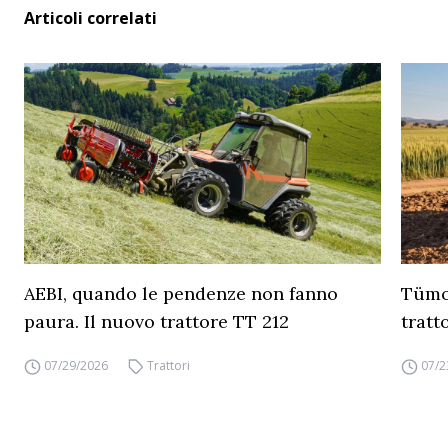
Articoli correlati
AEBI, quando le pendenze non fanno
Tümos
paura. Il nuovo trattore TT 212
tratt
07/29/2026
Trattori
07/2