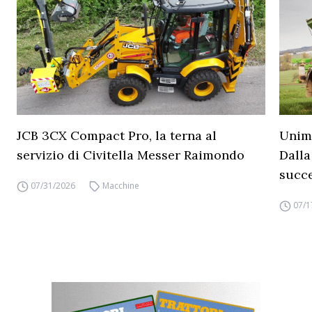
JCB 3CX Compact Pro, la terna al
Unimo
servizio di Civitella Messer Raimondo
Dalla
succ
07/31/2026
Macchine
07/1