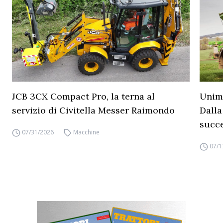
JCB 3CX Compact Pro, la terna al
Unimo
servizio di Civitella Messer Raimondo
Dalla
succ
07/31/2026
Macchine
07/1