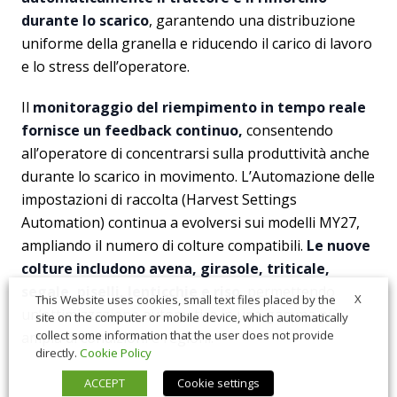
durante lo scarico
, garantendo una distribuzione
uniforme della granella e riducendo il carico di lavoro
e lo stress dell’operatore.
Il
monitoraggio del riempimento in tempo reale
fornisce un feedback continuo,
consentendo
all’operatore di concentrarsi sulla produttività anche
durante lo scarico in movimento. L’Automazione delle
impostazioni di raccolta (Harvest Settings
Automation) continua a evolversi sui modelli MY27,
ampliando il numero di colture compatibili.
Le nuove
colture includono avena, girasole, triticale,
segale, piselli, lenticchie e riso
, permettendo
X
This Website uses cookies, small text files placed by the
un’ottimizzazione automatica in una gamma più
site on the computer or mobile device, which automatically
collect some information that the user does not provide
ampia di condizioni e regioni.
directly.
Cookie Policy
ACCEPT
Cookie settings